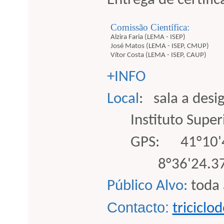
Entrega de certific
Comissão Científica:
Alzira Faria (LEMA - ISEP)
José Matos (LEMA - ISEP, CMUP)
Vítor Costa (LEMA - ISEP, CAUP)
+INFO
Local
:
sala a desi
Instituto Supe
GPS:
41°10'
8°36'24.
Público Alvo:
toda 
Contacto:
triciclo