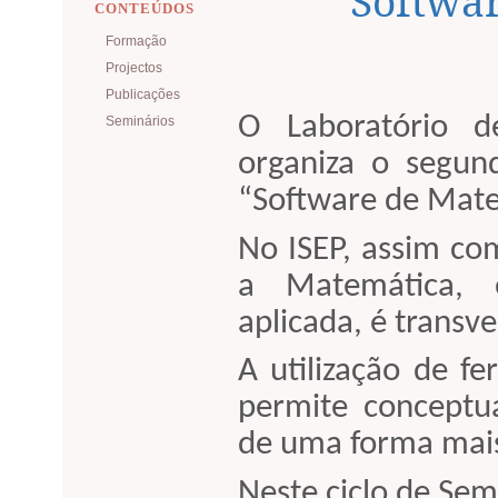
Softwa
CONTEÚDOS
Formação
Projectos
Publicações
O Laboratório d
Seminários
organiza o segun
“Software de Mate
No ISEP, assim co
a Matemática, 
aplicada, é transve
A utilização de f
permite conceptua
de uma forma mais 
Neste ciclo de Se